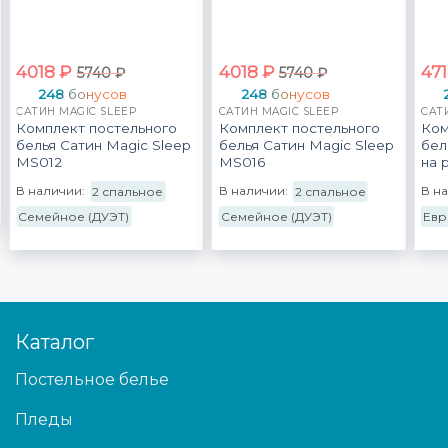
4018
₽
4018
₽
47
5740
₽
5740
₽
248
бонусов
248
бонусов
САТИН MAGIC SLEEP
САТИН MAGIC SLEEP
САТ
Комплект постельного
Комплект постельного
Ком
белья Сатин Magic Sleep
белья Сатин Magic Sleep
бел
MS012
MS016
на 
В наличии:
В наличии:
В н
2 спальное
2 спальное
Семейное (ДУЭТ)
Семейное (ДУЭТ)
Евр
Каталог
Постельное белье
Пледы