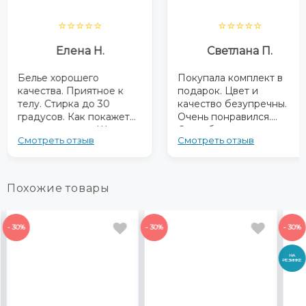
⭐⭐⭐⭐⭐
⭐⭐⭐⭐⭐
Елена Н.
Светлана П.
Белье хорошего
Покупала комплект в
качества. Приятное к
подарок. Цвет и
телу. Стирка до 30
качество безупречны.
градусов. Как покажет
Очень понравился.
после, не знаю. Швы
Спасибо.
Смотреть отзыв
Смотреть отзыв
ровные. Черная строчка
прошита.
Пододеяльники на
молнии сзади. Размеры
Похожие товары
соответствуют
- 30%
- 30%
- 30%
НА
РЕЗИНКЕ